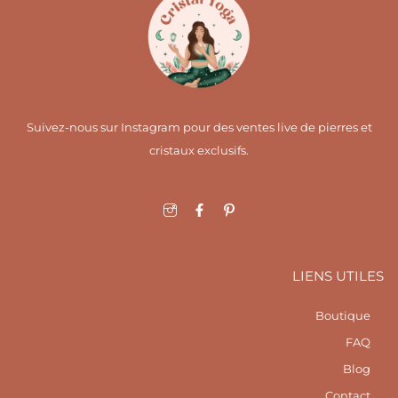
Suivez-nous sur Instagram pour des ventes live de pierres et
cristaux exclusifs.
I
F
I
c
a
c
o
c
o
n
e
n
-
b
-
i
o
p
LIENS UTILES
n
o
i
s
k
n
t
-
t
Boutique
a
f
e
g
r
FAQ
r
e
a
s
Blog
m
t
1
Contact