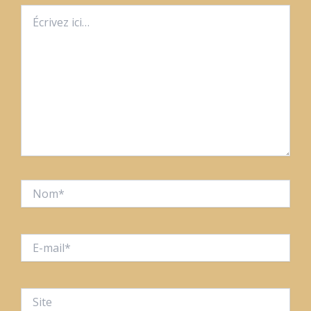
Écrivez
ici…
Nom*
E-
mail*
Site