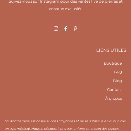
Suivez-nous sur Instagram pour des ventes live de pierres et
cristaux exclusifs.
I
F
I
c
a
c
o
c
o
n
e
n
-
b
-
i
o
p
LIENS UTILES
n
o
i
s
k
n
t
-
t
Boutique
a
f
e
g
r
FAQ
r
e
a
s
Blog
m
t
1
Contact
À propos
La lithothérapie est basée sur des croyances et ne se substitue en aucun cas
un avis médical. Nous la déconseillons aux enfants en raison des risques