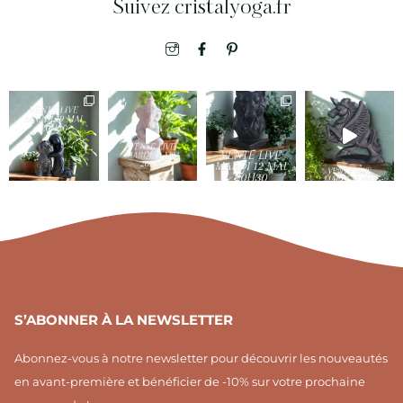
Suivez cristalyoga.fr
I
F
I
c
a
c
o
c
o
n
e
n
-
b
-
i
o
p
n
o
i
s
k
n
t
-
t
a
f
e
g
r
r
e
a
s
m
t
1
S’ABONNER À LA NEWSLETTER
Abonnez-vous à notre newsletter pour découvrir les nouveautés
en avant-première et bénéficier de -10% sur votre prochaine