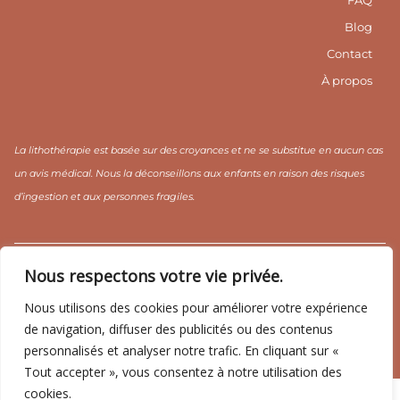
r
e
FAQ
a
s
m
t
Blog
1
Contact
À propos
La lithothérapie est basée sur des croyances et ne se substitue en aucun cas
un avis médical. Nous la déconseillons aux enfants en raison des risques
d’ingestion et aux personnes fragiles.
CGV / CGU
Mentions légales
Politique de confidentialité
Nous respectons votre vie privée.
Nous utilisons des cookies pour améliorer votre expérience
de navigation, diffuser des publicités ou des contenus
personnalisés et analyser notre trafic. En cliquant sur «
Copyright ©2026 CRISTAL YOGA ☽
Tout accepter », vous consentez à notre utilisation des
cookies.