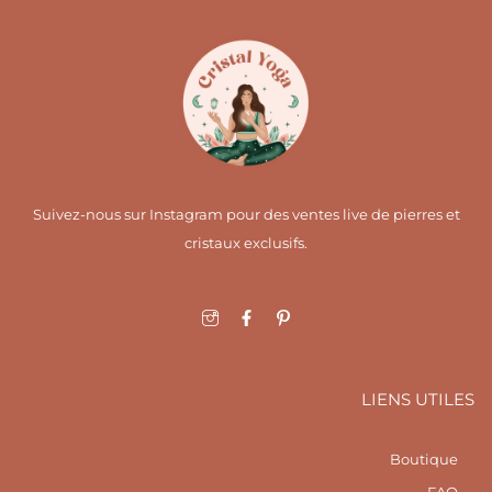
Suivez-nous sur Instagram pour des ventes live de pierres et
cristaux exclusifs.
I
F
I
c
a
c
o
c
o
n
e
n
-
b
-
i
o
p
LIENS UTILES
n
o
i
s
k
n
t
-
t
a
f
e
Boutique
g
r