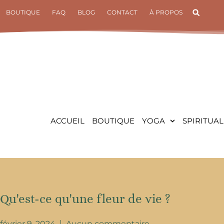
Aller
BOUTIQUE
FAQ
BLOG
CONTACT
À PROPOS
au
contenu
ACCUEIL
BOUTIQUE
YOGA
SPIRITUAL
Qu'est-ce qu'une fleur de vie ?
février 9, 2024
Aucun commentaire