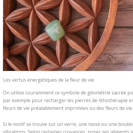
Les vertus énergétiques de la fleur de vie
On utilise couramment ce symbole de géométrie sacrée p
par exemple pour recharger les pierres de lithothérapie e
fleurs de vie préalablement imprimées ou des fleurs de vie
Si le motif se trouve sur un verre, une tasse ou une boutei
vibrations. Selon certaines croyances, poser ses aliments s