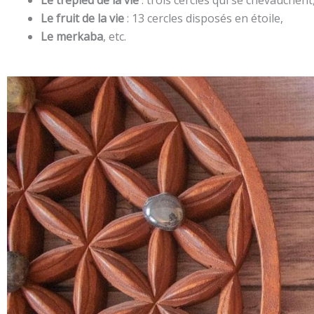
Le trépied de la vie
: trois cercles qui se chevauchent
Le fruit de la vie
: 13 cercles disposés en étoile,
Le merkaba
, etc.