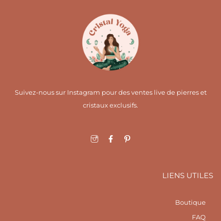
Suivez-nous sur Instagram pour des ventes live de pierres et
cristaux exclusifs.
I
F
I
c
a
c
o
c
o
n
e
n
-
b
-
i
o
p
LIENS UTILES
n
o
i
s
k
n
t
-
t
a
f
e
Boutique
g
r
r
e
FAQ