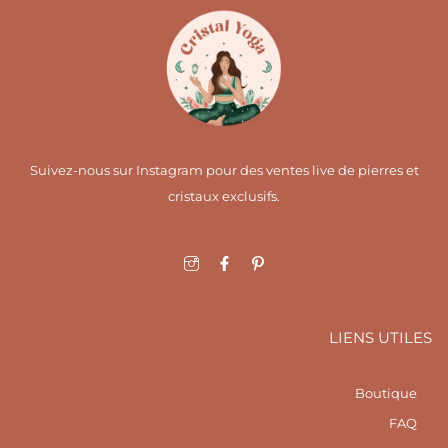
Suivez-nous sur Instagram pour des ventes live de pierres et
cristaux exclusifs.
I
F
I
c
a
c
o
c
o
n
e
n
-
b
-
i
o
p
LIENS UTILES
n
o
i
s
k
n
t
-
t
a
f
e
Boutique
g
r
r
e
FAQ
a
s