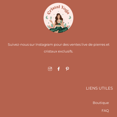
Suivez-nous sur Instagram pour des ventes live de pierres et
cristaux exclusifs.
I
F
I
c
a
c
o
c
o
n
e
n
-
b
-
i
o
p
LIENS UTILES
n
o
i
s
k
n
t
-
t
a
f
e
Boutique
g
r
r
e
FAQ
a
s