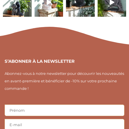
s
k
n
t
-
t
a
f
e
g
r
r
e
a
s
m
t
1
S’ABONNER À LA NEWSLETTER
Abonnez-vous à notre newsletter pour découvrir les nouveautés
en avant-première et bénéficier de -10% sur votre prochaine
commande !