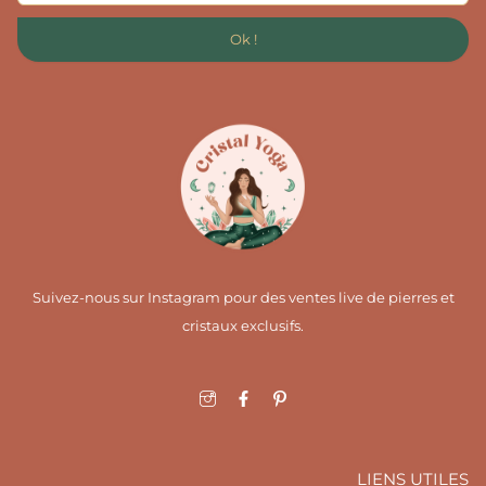
Ok !
Suivez-nous sur Instagram pour des ventes live de pierres et
cristaux exclusifs.
I
F
I
c
a
c
o
c
o
n
e
n
-
b
-
i
o
p
LIENS UTILES