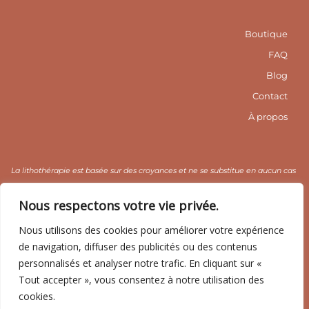
n
o
i
s
k
n
t
-
t
a
f
e
Boutique
g
r
r
e
FAQ
a
s
m
t
Blog
1
Contact
À propos
La lithothérapie est basée sur des croyances et ne se substitue en aucun cas
un avis médical. Nous la déconseillons aux enfants en raison des risques
Nous respectons votre vie privée.
d’ingestion et aux personnes fragiles.
Nous utilisons des cookies pour améliorer votre expérience
de navigation, diffuser des publicités ou des contenus
CGV / CGU
Mentions légales
Politique de confidentialité
personnalisés et analyser notre trafic. En cliquant sur «
Tout accepter », vous consentez à notre utilisation des
cookies.