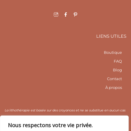
I
F
I
c
a
c
o
c
o
n
e
n
-
b
-
i
o
p
LIENS UTILES
n
o
i
s
k
n
t
-
t
a
f
e
Boutique
g
r
r
e
FAQ
a
s
m
t
Blog
1
Contact
À propos
La lithothérapie est basée sur des croyances et ne se substitue en aucun cas
un avis médical. Nous la déconseillons aux enfants en raison des risques
Nous respectons votre vie privée.
d’ingestion et aux personnes fragiles.