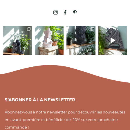
I
F
I
c
a
c
o
c
o
n
e
n
-
b
-
i
o
p
n
o
i
s
k
n
t
-
t
a
f
e
g
r
r
e
a
s
m
t
1
S’ABONNER À LA NEWSLETTER
Abonnez-vous à notre newsletter pour découvrir les nouveautés
en avant-première et bénéficier de -10% sur votre prochaine
commande !