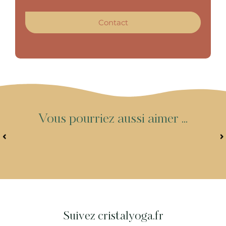
Contact
V
o
u
s
p
o
u
r
r
i
e
z
a
u
s
s
i
a
i
m
e
r
.
.
.
Suivez cristalyoga.fr