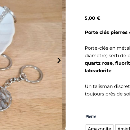
5,00
€
Porte clés pierres 
Porte-clés en métal
diamètre) serti de p
quartz rose, fluor
labradorite
.
Un talisman discre
toujours près de soi
quantité
Pierre
de
Porte
Amazonite
Amét