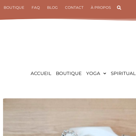
Aller
BOUTIQUE
FAQ
BLOG
CONTACT
À PROPOS
au
contenu
ACCUEIL
BOUTIQUE
YOGA
SPIRITUAL