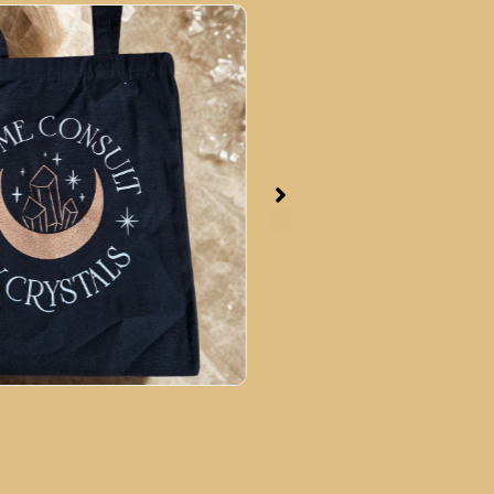
me consult my crystals
Kit Mon premier autel
39,90
€