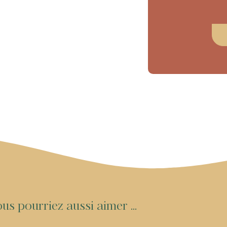
o
u
s
p
o
u
r
r
i
e
z
a
u
s
s
i
a
i
m
e
r
.
.
.