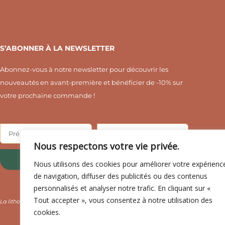
S’ABONNER À LA NEWSLETTER
Abonnez-vous à notre newsletter pour découvrir les
nouveautés en avant-première et bénéficier de -10% sur
votre prochaine commande !
Nous respectons votre vie privée.
Ok !
Nous utilisons des cookies pour améliorer votre expérienc
de navigation, diffuser des publicités ou des contenus
personnalisés et analyser notre trafic. En cliquant sur «
Tout accepter », vous consentez à notre utilisation des
La lithothérapie est basée sur des croyances et ne se substitue en aucun cas un avi
cookies.