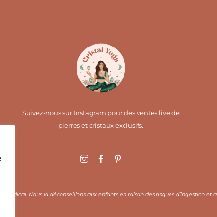
Suivez-nous sur Instagram pour des ventes live de
pierres et cristaux exclusifs.
I
F
I
e
c
a
c
o
c
o
n
e
n
-
b
-
i
o
p
s médical. Nous la déconseillons aux enfants en raison des risques d’ingestion et a
n
o
i
s
k
n