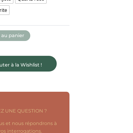
rite
 au panier
uter à la Wishlist !
Z UNE QUESTION ?
s et nous répondrons à
os interrogations.