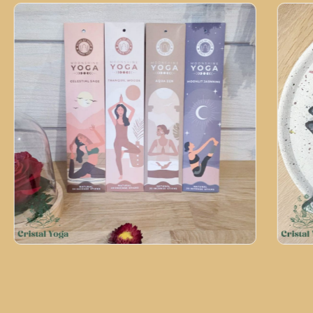
Bâtons d'encens Moonshine Yoga
Lune
3,00
€
18,