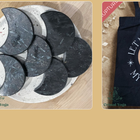
RUPTURE
 en arfvedsonite
Tote bag let 
00
€
7,90
€