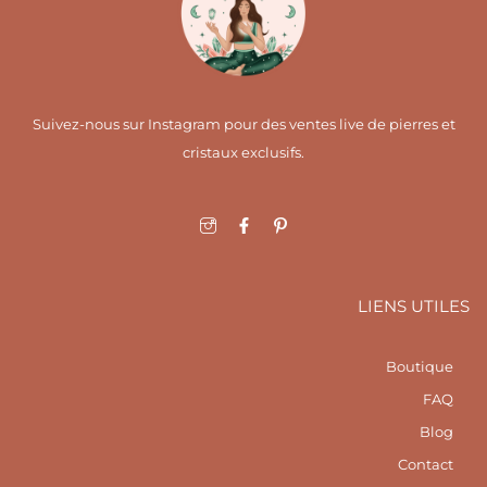
Suivez-nous sur Instagram pour des ventes live de pierres et
cristaux exclusifs.
I
F
I
c
a
c
o
c
o
n
e
n
-
b
-
i
o
p
LIENS UTILES
n
o
i
s
k
n
t
-
t
a
f
e
Boutique
g
r
r
e
FAQ
a
s
m
t
Blog
1
Contact