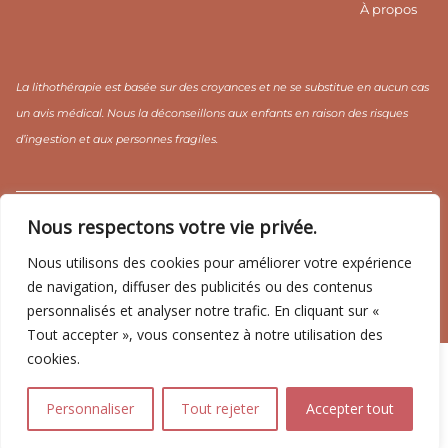
À propos
La lithothérapie est basée sur des croyances et ne se substitue en aucun cas
un avis médical. Nous la déconseillons aux enfants en raison des risques
d’ingestion et aux personnes fragiles.
CGV / CGU
Mentions légales
Politique de confidentialité
Nous respectons votre vie privée.
Nous utilisons des cookies pour améliorer votre expérience
de navigation, diffuser des publicités ou des contenus
personnalisés et analyser notre trafic. En cliquant sur «
Copyright ©2026 CRISTAL YOGA ☽
Tout accepter », vous consentez à notre utilisation des
cookies.
Personnaliser
Tout rejeter
Accepter tout