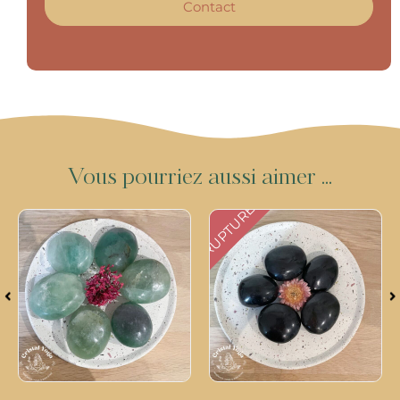
Contact
V
o
u
s
p
o
u
r
r
i
e
z
a
u
s
s
i
a
i
m
e
r
.
.
.
RUPTURE
Galet en tourmaline