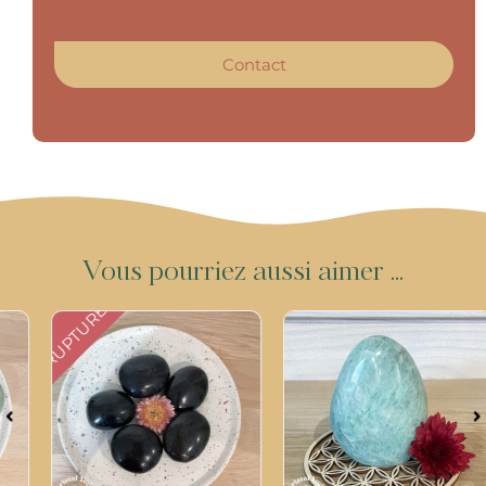
Contact
V
o
u
s
p
o
u
r
r
i
e
z
a
u
s
s
i
a
i
m
e
r
.
.
.
RUPTURE