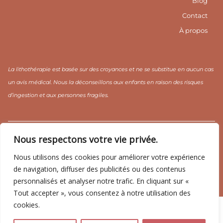
m
t
Blog
1
Contact
À propos
La lithothérapie est basée sur des croyances et ne se substitue en aucun cas
un avis médical. Nous la déconseillons aux enfants en raison des risques
d’ingestion et aux personnes fragiles.
CGV / CGU
Mentions légales
Politique de confidentialité
Nous respectons votre vie privée.
Nous utilisons des cookies pour améliorer votre expérience
de navigation, diffuser des publicités ou des contenus
personnalisés et analyser notre trafic. En cliquant sur «
Copyright ©2026 CRISTAL YOGA ☽
Tout accepter », vous consentez à notre utilisation des
cookies.