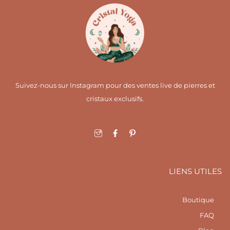
Suivez-nous sur Instagram pour des ventes live de pierres et
cristaux exclusifs.
I
F
I
c
a
c
o
c
o
n
e
n
-
b
-
i
o
p
LIENS UTILES
n
o
i
s
k
n
t
-
t
a
f
e
Boutique
g
r
r
e
FAQ
a
s