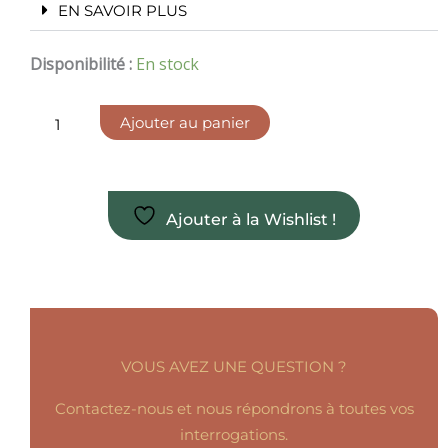
EN SAVOIR PLUS
quantité
Disponibilité :
En stock
de
Pierre
roulée
Ajouter au panier
en
jaspe
paysage
Ajouter à la Wishlist !
VOUS AVEZ UNE QUESTION ?
Contactez-nous et nous répondrons à toutes vos
interrogations.