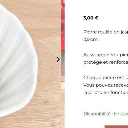
3,00
€
Pierre roulée en ja
2,9 cm.
Aussi appelée « pier
protège et renforce 
Chaque pierre est un
Vous pouvez recevoi
la photo en fonctio
quantité
Disponibilité :
En sto
de
Pierre