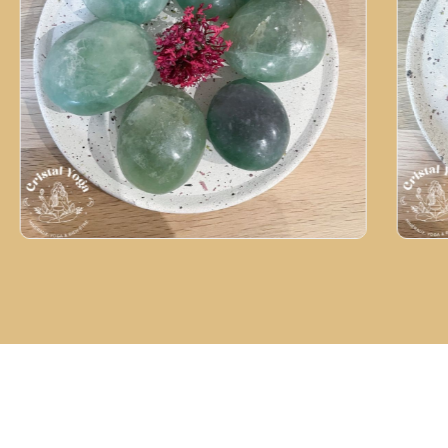
Galet en fluorite verte
Gale
9,00
€
8,0