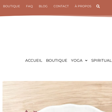
Aller
BOUTIQUE
FAQ
BLOG
CONTACT
À PROPOS
au
contenu
ACCUEIL
BOUTIQUE
YOGA
SPIRITUAL