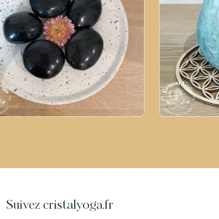
t en tourmaline noire
Forme libre 
0
€
25,00
€
Suivez cristalyoga.fr