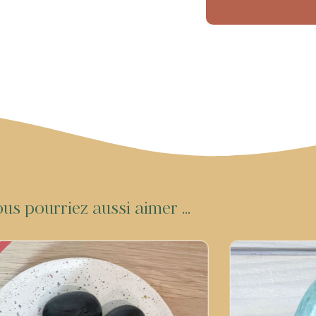
o
u
s
p
o
u
r
r
i
e
z
a
u
s
s
i
a
i
m
e
r
.
.
.
E