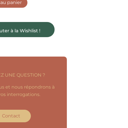
 au panier
uter à la Wishlist !
Z UNE QUESTION ?
s et nous répondrons à
os interrogations.
Contact