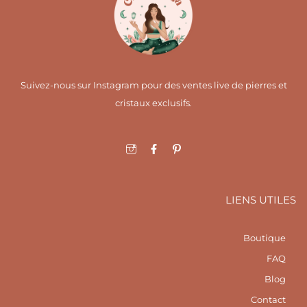
Suivez-nous sur Instagram pour des ventes live de pierres et
cristaux exclusifs.
I
F
I
c
a
c
o
c
o
n
e
n
-
b
-
i
o
p
LIENS UTILES
n
o
i
s
k
n
t
-
t
a
f
e
Boutique
g
r
r
e
FAQ
a
s
m
t
Blog
1
Contact