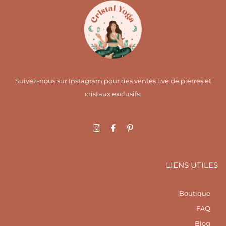
Suivez-nous sur Instagram pour des ventes live de pierres et
cristaux exclusifs.
I
F
I
c
a
c
o
c
o
n
e
n
-
b
-
i
o
p
LIENS UTILES
n
o
i
s
k
n
t
-
t
a
f
e
Boutique
g
r
r
e
FAQ
a
s
m
t
Blog