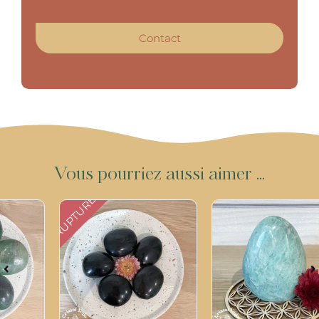
Contact
V
o
u
s
p
o
u
r
r
i
e
z
a
u
s
s
i
a
i
m
e
r
.
.
.
RUPTURE