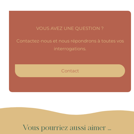
VOUS AVEZ UNE QUESTION ?
Contactez-nous et nous répondrons à toutes vos
interrogations.
Contact
V
o
u
s
p
o
u
r
r
i
e
z
a
u
s
s
i
a
i
m
e
r
.
.
.