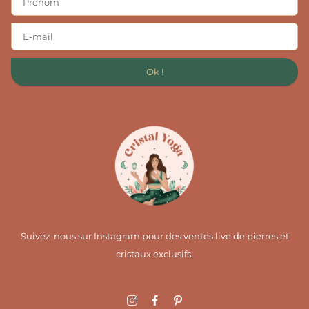
Ok !
Suivez-nous sur Instagram pour des ventes live de pierres et
cristaux exclusifs.
I
F
I
c
a
c