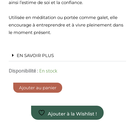
ainsi l’estime de soi et la confiance.
Utilisée en méditation ou portée comme galet, elle
encourage à entreprendre et à vivre pleinement dans
le moment présent.
EN SAVOIR PLUS
quantité
Disponibilité :
En stock
de
Galet
en
Ajouter au panier
septaria
Ajouter à la Wishlist !