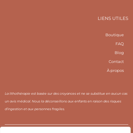
o
c
o
n
e
n
-
b
-
i
o
p
LIENS UTILES
n
o
i
s
k
n
t
-
t
a
f
e
Boutique
g
r
r
e
FAQ
a
s
m
t
Blog
1
Contact
À propos
La lithothérapie est basée sur des croyances et ne se substitue en aucun cas
un avis médical. Nous la déconseillons aux enfants en raison des risques
d’ingestion et aux personnes fragiles.
CGV / CGU
Mentions légales
Politique de confidentialité