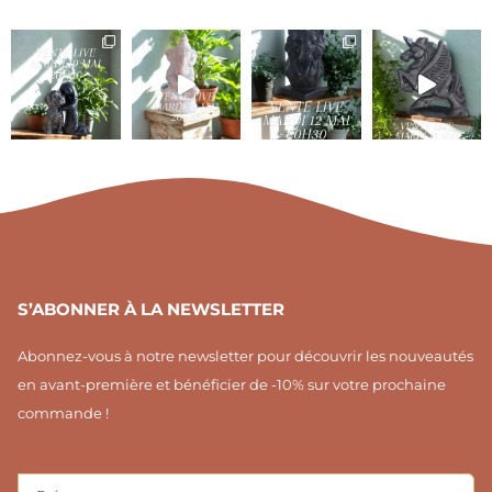
o
c
o
n
e
n
-
b
-
i
o
p
n
o
i
s
k
n
t
-
t
a
f
e
g
r
r
e
a
s
m
t
1
S’ABONNER À LA NEWSLETTER
Abonnez-vous à notre newsletter pour découvrir les nouveautés
en avant-première et bénéficier de -10% sur votre prochaine
commande !