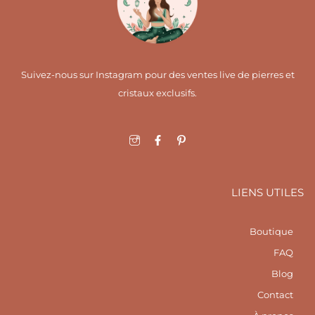
Suivez-nous sur Instagram pour des ventes live de pierres et
cristaux exclusifs.
I
F
I
c
a
c
o
c
o
n
e
n
-
b
-
i
o
p
LIENS UTILES
n
o
i
s
k
n
t
-
t
a
f
e
Boutique
g
r
r
e
FAQ
a
s
m
t
Blog
1
Contact