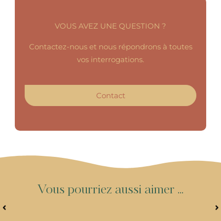
VOUS AVEZ UNE QUESTION ?
Contactez-nous et nous répondrons à toutes
vos interrogations.
Contact
V
o
u
s
p
o
u
r
r
i
e
z
a
u
s
s
i
a
i
m
e
r
.
.
.