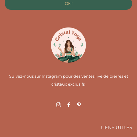
Ok !
Suivez-nous sur Instagram pour des ventes live de pierres et
cristaux exclusifs.
I
F
I
c
a
c
o
c
o
n
e
n
-
b
-
i
o
p
LIENS UTILES
n
o
i
s
k
n