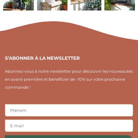
t
-
t
a
f
e
g
r
r
e
a
s
m
t
1
S’ABONNER À LA NEWSLETTER
Abonnez-vous à notre newsletter pour découvrir les nouveautés
en avant-première et bénéficier de -10% sur votre prochaine
commande !