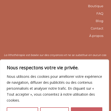
t
-
t
a
f
e
Boutique
g
r
r
e
FAQ
a
s
m
t
Blog
1
Contact
À propos
La lithothérapie est basée sur des croyances et ne se substitue en aucun cas
un avis médical. Nous la déconseillons aux enfants en raison des risques
Nous respectons votre vie privée.
d’ingestion et aux personnes fragiles.
Nous utilisons des cookies pour améliorer votre expérience
de navigation, diffuser des publicités ou des contenus
CGV / CGU
Mentions légales
Politique de confidentialité
personnalisés et analyser notre trafic. En cliquant sur «
Tout accepter », vous consentez à notre utilisation des
cookies.