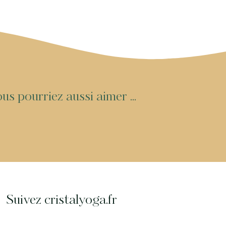
o
u
s
p
o
u
r
r
i
e
z
a
u
s
s
i
a
i
m
e
r
.
.
.
Suivez cristalyoga.fr