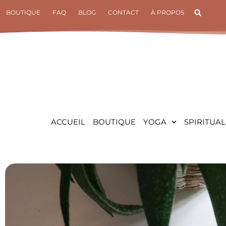
Aller
BOUTIQUE
FAQ
BLOG
CONTACT
À PROPOS
au
contenu
ACCUEIL
BOUTIQUE
YOGA
SPIRITUAL