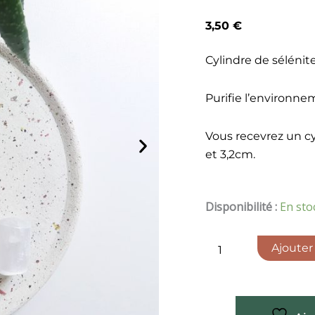
3,50
€
Cylindre de sélénite
Purifie l’environnem
Vous recevrez un c
et 3,2cm.
quantité
Disponibilité :
En sto
de
Cylindre
de
Ajouter
sélénite