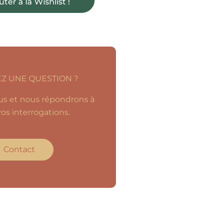
uter à la Wishlist !
Z UNE QUESTION ?
s et nous répondrons à
os interrogations.
Contact