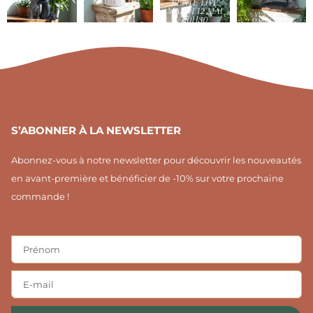
a
f
e
g
r
r
e
a
s
m
t
1
S’ABONNER À LA NEWSLETTER
Abonnez-vous à notre newsletter pour découvrir les nouveautés
en avant-première et bénéficier de -10% sur votre prochaine
commande !