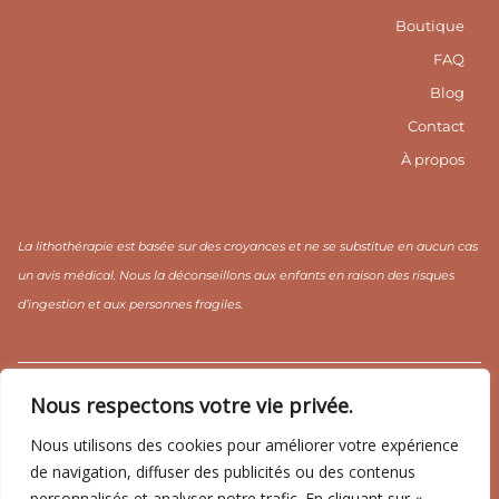
t
-
t
a
f
e
Boutique
g
r
r
e
FAQ
a
s
m
t
Blog
1
Contact
À propos
La lithothérapie est basée sur des croyances et ne se substitue en aucun cas
un avis médical. Nous la déconseillons aux enfants en raison des risques
d’ingestion et aux personnes fragiles.
CGV / CGU
Mentions légales
Politique de confidentialité
Nous respectons votre vie privée.
Nous utilisons des cookies pour améliorer votre expérience
de navigation, diffuser des publicités ou des contenus
personnalisés et analyser notre trafic. En cliquant sur «