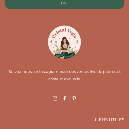
Ok !
Suivez-nous sur Instagram pour des ventes live de pierres et
cristaux exclusifs.
I
F
I
c
a
c
o
c
o
n
e
n
-
b
-
i
o
p
LIENS UTILES
n
o
i
s
k
n