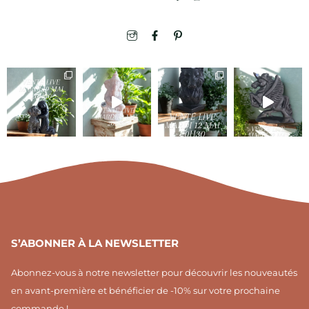
I
F
I
c
a
c
o
c
o
n
e
n
-
b
-
i
o
p
n
o
i
s
k
n
t
-
t
a
f
e
g
r
r
e
a
s
m
t
1
S’ABONNER À LA NEWSLETTER
Abonnez-vous à notre newsletter pour découvrir les nouveautés
en avant-première et bénéficier de -10% sur votre prochaine
commande !