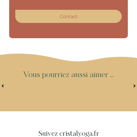
Contact
V
o
u
s
p
o
u
r
r
i
e
z
a
u
s
s
i
a
i
m
e
r
.
.
.
Suivez cristalyoga.fr