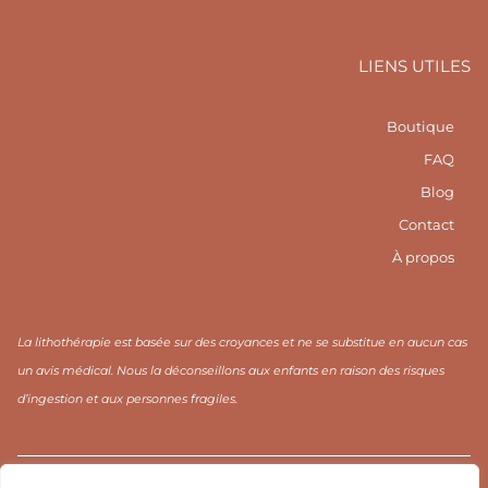
o
c
o
n
e
n
-
b
-
i
o
p
LIENS UTILES
n
o
i
s
k
n
t
-
t
a
f
e
Boutique
g
r
r
e
FAQ
a
s
m
t
Blog
1
Contact
À propos
La lithothérapie est basée sur des croyances et ne se substitue en aucun cas
un avis médical. Nous la déconseillons aux enfants en raison des risques
d’ingestion et aux personnes fragiles.
CGV / CGU
Mentions légales
Politique de confidentialité