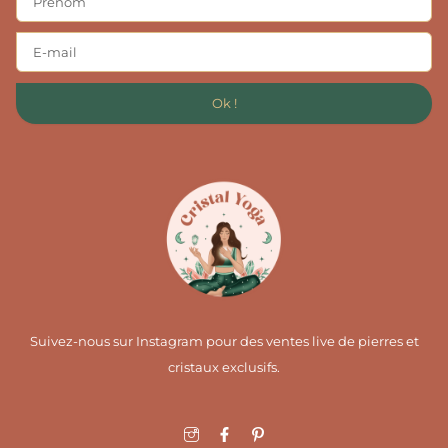
Ok !
Suivez-nous sur Instagram pour des ventes live de pierres et
cristaux exclusifs.
I
F
I
c
a
c