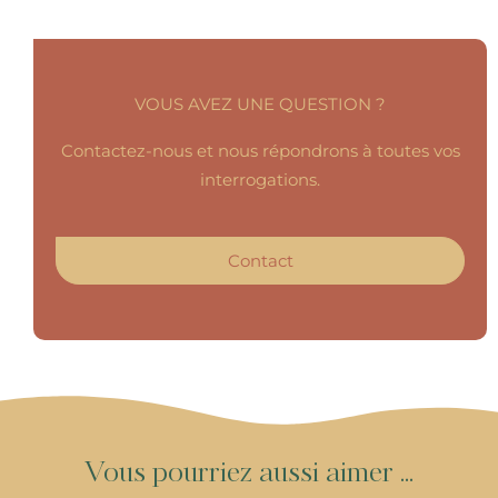
VOUS AVEZ UNE QUESTION ?
Contactez-nous et nous répondrons à toutes vos
interrogations.
Contact
V
o
u
s
p
o
u
r
r
i
e
z
a
u
s
s
i
a
i
m
e
r
.
.
.