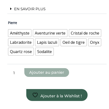
EN SAVOIR PLUS
quantité
Pierre
de
Bracelet
Améthyste
Aventurine verte
Cristal de roche
avec
perles
Labradorite
Lapis lazuli
Oeil de tigre
Onyx
de
4mm
Quartz rose
Sodalite
Ajouter au panier
Ajouter à la Wishlist !