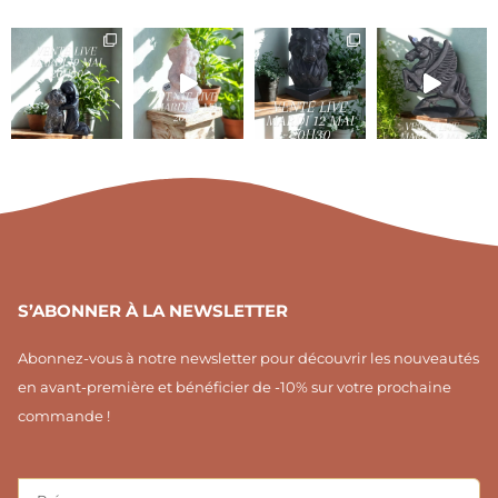
o
c
o
n
e
n
-
b
-
i
o
p
n
o
i
s
k
n
t
-
t
a
f
e
g
r
r
e
a
s
m
t
1
S’ABONNER À LA NEWSLETTER
Abonnez-vous à notre newsletter pour découvrir les nouveautés
en avant-première et bénéficier de -10% sur votre prochaine
commande !