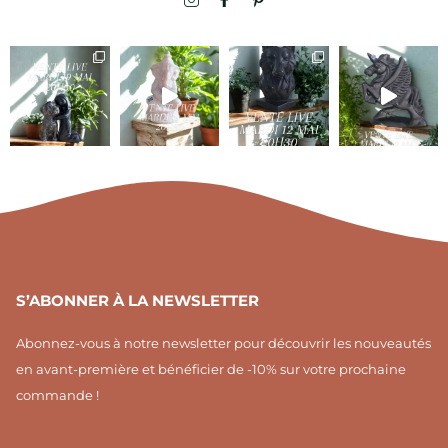
c
a
c
o
c
o
n
e
n
-
b
-
i
o
p
n
o
i
s
k
n
t
-
t
a
f
e
g
r
r
e
a
s
m
t
1
S’ABONNER À LA NEWSLETTER
Abonnez-vous à notre newsletter pour découvrir les nouveautés
en avant-première et bénéficier de -10% sur votre prochaine
commande !