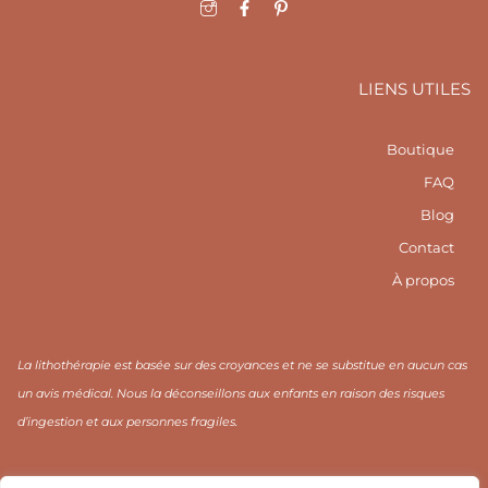
I
F
I
c
a
c
o
c
o
n
e
n
-
b
-
i
o
p
LIENS UTILES
n
o
i
s
k
n
t
-
t
a
f
e
Boutique
g
r
r
e
FAQ
a
s
m
t
Blog
1
Contact
À propos
La lithothérapie est basée sur des croyances et ne se substitue en aucun cas
un avis médical. Nous la déconseillons aux enfants en raison des risques
d’ingestion et aux personnes fragiles.